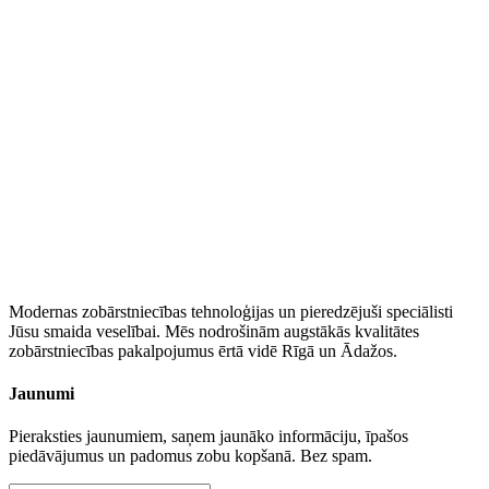
Modernas zobārstniecības tehnoloģijas un pieredzējuši speciālisti
Jūsu smaida veselībai. Mēs nodrošinām augstākās kvalitātes
zobārstniecības pakalpojumus ērtā vidē Rīgā un Ādažos.
Jaunumi
Pieraksties jaunumiem, saņem jaunāko informāciju, īpašos
piedāvājumus un padomus zobu kopšanā. Bez spam.