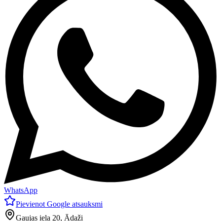
WhatsApp
Pievienot Google atsauksmi
Gaujas iela 20, Ādaži