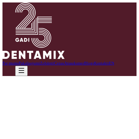
Par mums
Pakalpojumi
Zobārsti
Cenas
Atsauksmes
Blogs
Kontakti
EN
Zvanīt
Zobārsta apmeklēšana ir vitāli svarīga.
Lūk, galvenie iemesli, kāpēc savlaicīga zobu izmeklēšana ir