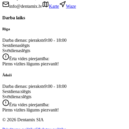
info@dentamix.lv
Karte
Waze
Darba laiks
Rīga
Darba dienas: pieraksts
9:00 - 18:00
Sestdiena
slēgts
Svētdiena
slēgts
Ērta vides pieejamība:
Pirms vizītes lūgums piezvanīt!
Ādaži
Darba dienas: pieraksts
9:00 - 18:00
Sestdiena:
slēgts
Svētdiena:
slēgts
Ērta vides pieejamība:
Pirms vizītes lūgums piezvanīt!
©
2026
Dentamix SIA