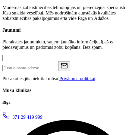
Modernas zobārstniecības tehnoloģijas un pieredzējuši speciālisti
Jūsu smaida veselībai. Mēs nodrošinām augstākās kvalitātes
zobārstniecības pakalpojumus ērtā vidē Rīgā un Ādažos.
Jaunumi
Pieraksties jaunumiem, saņem jaunāko informāciju, īpašos
piedāvājumus un padomus zobu kopšanā. Bez spam.
Piesakoties jūs piekrītat mūsu
Privātuma politikai
.
Mūsu klīnikas
Rīga
+371 29 419 999