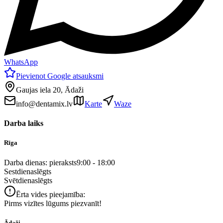
WhatsApp
Pievienot Google atsauksmi
Gaujas iela 20, Ādaži
info@dentamix.lv
Karte
Waze
Darba laiks
Rīga
Darba dienas: pieraksts
9:00 - 18:00
Sestdiena
slēgts
Svētdiena
slēgts
Ērta vides pieejamība:
Pirms vizītes lūgums piezvanīt!
Ādaži