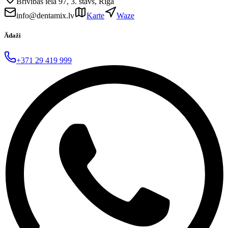
Brīvības iela 97, 3. stāvs, Rīga
info@dentamix.lv
Karte
Waze
Ādaži
+371 29 419 999