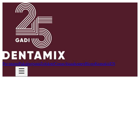
Par mums
Pakalpojumi
Zobārsti
Cenas
Atsauksmes
Blogs
Kontakti
EN
Zvanīt
Klīnikas vadītāja
Ineta Majore