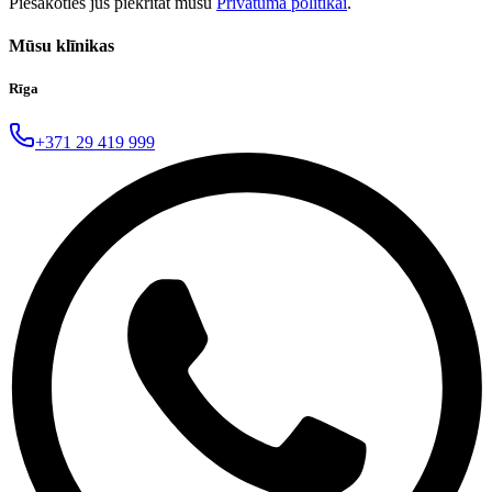
Piesakoties jūs piekrītat mūsu
Privātuma politikai
.
Mūsu klīnikas
Rīga
+371 29 419 999