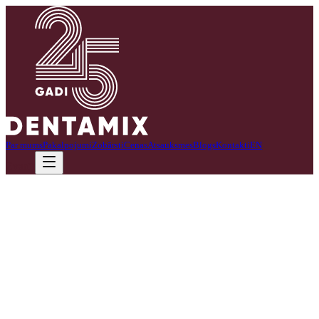
Par mums
Pakalpojumi
Zobārsti
Cenas
Atsauksmes
Blogs
Kontakti
EN
Zvanīt
Mēs specializējamies bērnu zobārstniecībā.
Radam draudzīgu un drošu vidi, kurā bērni jūtas mierīgi un gaidīti.