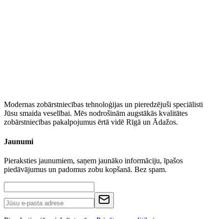
WhatsApp
Modernas zobārstniecības tehnoloģijas un pieredzējuši speciālisti
Jūsu smaida veselībai. Mēs nodrošinām augstākās kvalitātes
zobārstniecības pakalpojumus ērtā vidē Rīgā un Ādažos.
Jaunumi
Pieraksties jaunumiem, saņem jaunāko informāciju, īpašos
piedāvājumus un padomus zobu kopšanā. Bez spam.