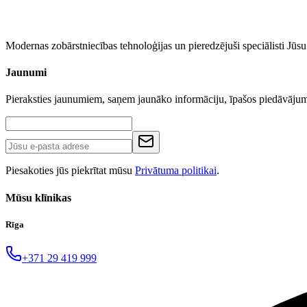
Modernas zobārstniecības tehnoloģijas un pieredzējuši speciālisti Jū
Jaunumi
Pieraksties jaunumiem, saņem jaunāko informāciju, īpašos piedāvāj
Piesakoties jūs piekrītat mūsu
Privātuma politikai
.
Mūsu klīnikas
Rīga
+371 29 419 999