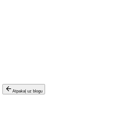
•
Regulāras pārbaudes novērš līdz pat 90% kariesa attīstību.
•
Skaists smails uzlabo pašapziņu un sociālās attiecības.
•
Progresīvas tehnoloģijas padara ārstēšanu maksimāli ērtu.
Atpakaļ uz blogu