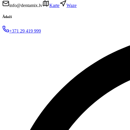
info@dentamix.lv
Karte
Waze
Ādaži
+371 29 419 999