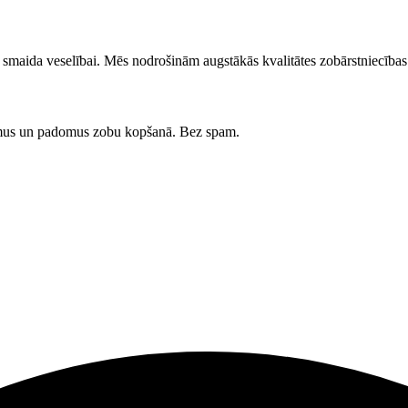
su smaida veselībai. Mēs nodrošinām augstākās kvalitātes zobārstniecīb
umus un padomus zobu kopšanā. Bez spam.