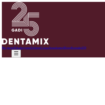
Par mums
Pakalpojumi
Zobārsti
Cenas
Atsauksmes
Blogs
Kontakti
EN
Zvanīt