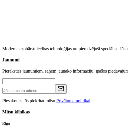
Modernas zobārstniecības tehnoloģijas un pieredzējuši speciālisti Jū
Jaunumi
Pieraksties jaunumiem, saņem jaunāko informāciju, īpašos piedāvāj
Piesakoties jūs piekrītat mūsu
Privātuma politikai
.
Mūsu klīnikas
Rīga