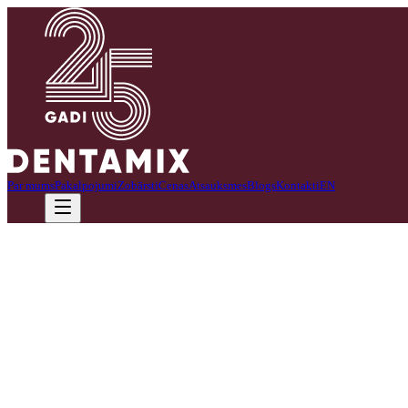
Par mums
Pakalpojumi
Zobārsti
Cenas
Atsauksmes
Blogs
Kontakti
EN
Zvanīt
Klīnikā strādāju kā biroja administratore.
Mans ikdienas darbs ir vērsts uz to, lai klīnikas darbība noritētu nev