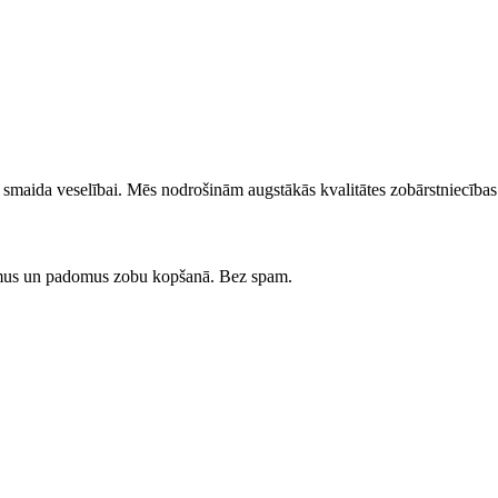
su smaida veselībai. Mēs nodrošinām augstākās kvalitātes zobārstniecīb
umus un padomus zobu kopšanā. Bez spam.