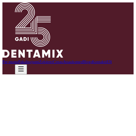
Par mums
Pakalpojumi
Zobārsti
Cenas
Atsauksmes
Blogs
Kontakti
EN
Zvanīt
Esi pārdomās izraut vai neraut?
Tā vien šķiet, ka zobu sāpes ir vienas no nepatīkamākajām sāpēm,
kādas cilvēks var piedzīvot. Viņš nespēj ne ēst, ne gulēt, ne
pilnvērtīgi darīt savu darbu. Citreiz sāpes ir tik mokošas, ka viņa