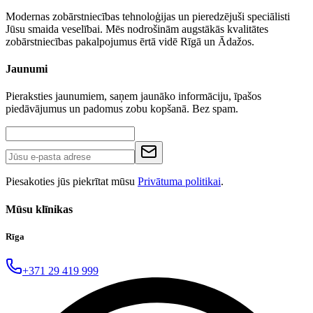
Modernas zobārstniecības tehnoloģijas un pieredzējuši speciālisti
Jūsu smaida veselībai. Mēs nodrošinām augstākās kvalitātes
zobārstniecības pakalpojumus ērtā vidē Rīgā un Ādažos.
Jaunumi
Pieraksties jaunumiem, saņem jaunāko informāciju, īpašos
piedāvājumus un padomus zobu kopšanā. Bez spam.
Piesakoties jūs piekrītat mūsu
Privātuma politikai
.
Mūsu klīnikas
Rīga
+371 29 419 999