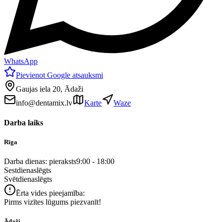
WhatsApp
Pievienot Google atsauksmi
Gaujas iela 20, Ādaži
info@dentamix.lv
Karte
Waze
Darba laiks
Rīga
Darba dienas: pieraksts
9:00 - 18:00
Sestdiena
slēgts
Svētdiena
slēgts
Ērta vides pieejamība:
Pirms vizītes lūgums piezvanīt!
Ādaži