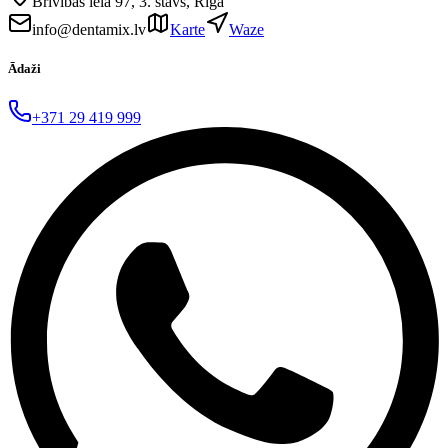
Brīvības iela 97, 3. stāvs, Rīga
info@dentamix.lv
Karte
Waze
Ādaži
+371 29 419 999