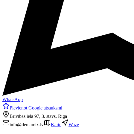
WhatsApp
Pievienot Google atsauksmi
Brīvības iela 97, 3. stāvs, Rīga
info@dentamix.lv
Karte
Waze