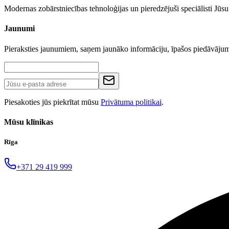
Modernas zobārstniecības tehnoloģijas un pieredzējuši speciālisti Jū
Jaunumi
Pieraksties jaunumiem, saņem jaunāko informāciju, īpašos piedāvāj
Piesakoties jūs piekrītat mūsu
Privātuma politikai
.
Mūsu klīnikas
Rīga
+371 29 419 999