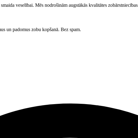
su smaida veselībai. Mēs nodrošinām augstākās kvalitātes zobārstniecīb
umus un padomus zobu kopšanā. Bez spam.