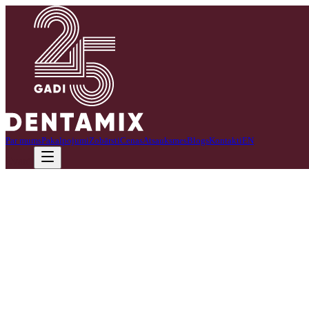
Par mums
Pakalpojumi
Zobārsti
Cenas
Atsauksmes
Blogs
Kontakti
EN
Zvanīt
Zobu higiēnista darbā patīk mācīties loģiski novērtēt situāciju, pieņem
Līdz 18.gs.sākumam zobārstniecība nebija kā atsevišķs medicīnas virz