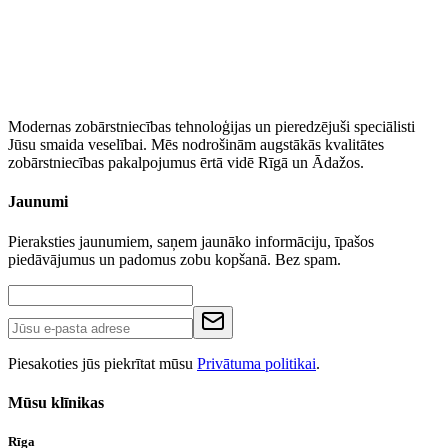
Modernas zobārstniecības tehnoloģijas un pieredzējuši speciālisti
Jūsu smaida veselībai. Mēs nodrošinām augstākās kvalitātes
zobārstniecības pakalpojumus ērtā vidē Rīgā un Ādažos.
Jaunumi
Pieraksties jaunumiem, saņem jaunāko informāciju, īpašos
piedāvājumus un padomus zobu kopšanā. Bez spam.
Piesakoties jūs piekrītat mūsu
Privātuma politikai
.
Mūsu klīnikas
Rīga