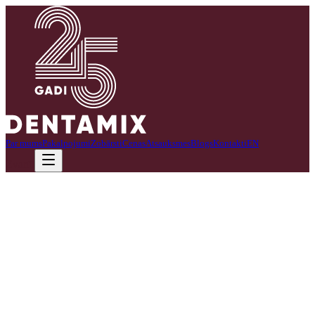
Par mums
Pakalpojumi
Zobārsti
Cenas
Atsauksmes
Blogs
Kontakti
EN
Zvanīt
Esmu sertificēta zobu higiēniste ar rūpīgu un individuālu pieeju
katram pacientam.