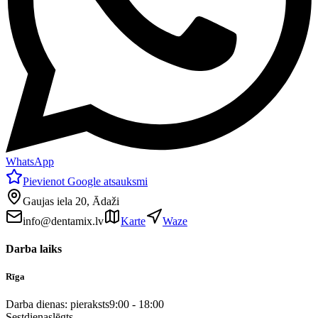
WhatsApp
Pievienot Google atsauksmi
Gaujas iela 20, Ādaži
info@dentamix.lv
Karte
Waze
Darba laiks
Rīga
Darba dienas: pieraksts
9:00 - 18:00
Sestdiena
slēgts