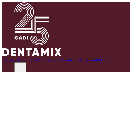
Par mums
Pakalpojumi
Zobārsti
Cenas
Atsauksmes
Blogs
Kontakti
EN
Zvanīt
Klīnikā izmantojam modernu mikroskopu.
Pēdējo gadu laikā zobārstniecībā parādījusies neviena vien inovācija