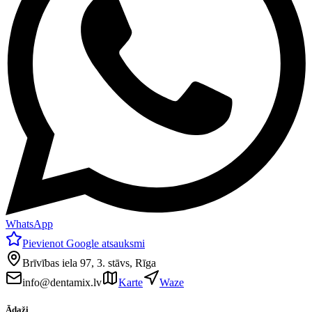
WhatsApp
Pievienot Google atsauksmi
Brīvības iela 97, 3. stāvs, Rīga
info@dentamix.lv
Karte
Waze
Ādaži