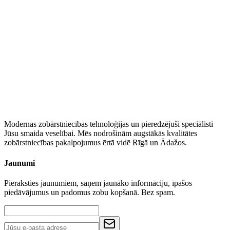
WhatsApp
Modernas zobārstniecības tehnoloģijas un pieredzējuši speciālisti
Jūsu smaida veselībai. Mēs nodrošinām augstākās kvalitātes
zobārstniecības pakalpojumus ērtā vidē Rīgā un Ādažos.
Jaunumi
Pieraksties jaunumiem, saņem jaunāko informāciju, īpašos
piedāvājumus un padomus zobu kopšanā. Bez spam.