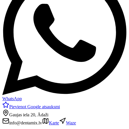
WhatsApp
Pievienot Google atsauksmi
Gaujas iela 20, Ādaži
info@dentamix.lv
Karte
Waze