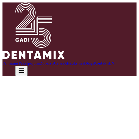
Par mums
Pakalpojumi
Zobārsti
Cenas
Atsauksmes
Blogs
Kontakti
EN
Zvanīt
Mēs specializējamies bērnu zobārstniecībā.
Radam draudzīgu un drošu vidi, kurā bērni jūtas mierīgi un gaidīti.