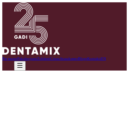
Par mums
Pakalpojumi
Zobārsti
Cenas
Atsauksmes
Blogs
Kontakti
EN
Zvanīt