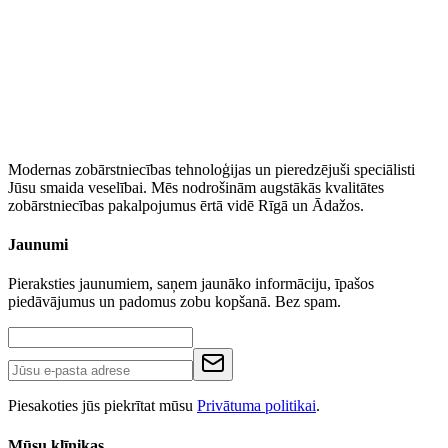
Modernas zobārstniecības tehnoloģijas un pieredzējuši speciālisti
Jūsu smaida veselībai. Mēs nodrošinām augstākās kvalitātes
zobārstniecības pakalpojumus ērtā vidē Rīgā un Ādažos.
Jaunumi
Pieraksties jaunumiem, saņem jaunāko informāciju, īpašos
piedāvājumus un padomus zobu kopšanā. Bez spam.
Piesakoties jūs piekrītat mūsu
Privātuma politikai
.
Mūsu klīnikas