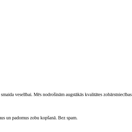
su smaida veselībai. Mēs nodrošinām augstākās kvalitātes zobārstniecīb
umus un padomus zobu kopšanā. Bez spam.