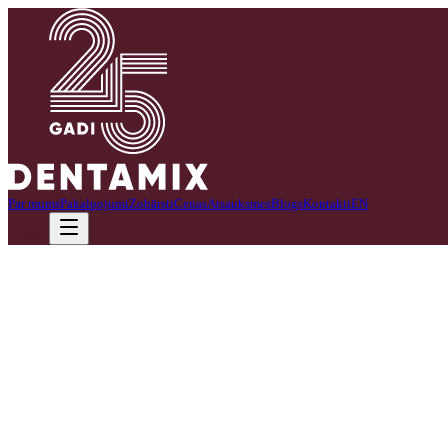
Par mums
Pakalpojumi
Zobārsti
Cenas
Atsauksmes
Blogs
Kontakti
EN
Zvanīt
Pie mums varat saņemt profesionālus endodontijas pakalpojumus.
Klīnika specializējas zobu sakņu kanālu diagnostikā un ārstēšanā. Endo