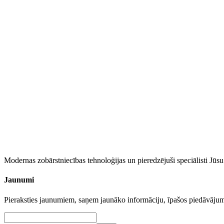
WhatsApp
Modernas zobārstniecības tehnoloģijas un pieredzējuši speciālisti Jū
Jaunumi
Pieraksties jaunumiem, saņem jaunāko informāciju, īpašos piedāvāj