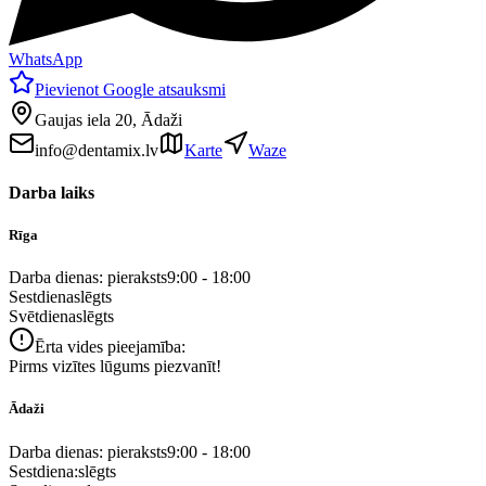
WhatsApp
Pievienot Google atsauksmi
Gaujas iela 20, Ādaži
info@dentamix.lv
Karte
Waze
Darba laiks
Rīga
Darba dienas: pieraksts
9:00 - 18:00
Sestdiena
slēgts
Svētdiena
slēgts
Ērta vides pieejamība:
Pirms vizītes lūgums piezvanīt!
Ādaži
Darba dienas: pieraksts
9:00 - 18:00
Sestdiena:
slēgts