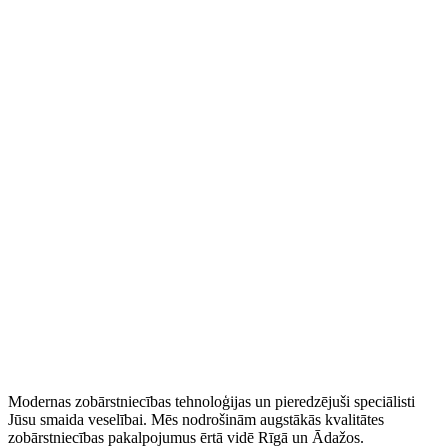
WhatsApp
Modernas zobārstniecības tehnoloģijas un pieredzējuši speciālisti
Jūsu smaida veselībai. Mēs nodrošinām augstākās kvalitātes
zobārstniecības pakalpojumus ērtā vidē Rīgā un Ādažos.