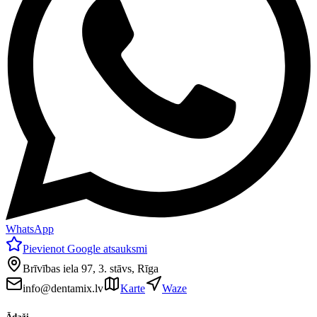
WhatsApp
Pievienot Google atsauksmi
Brīvības iela 97, 3. stāvs, Rīga
info@dentamix.lv
Karte
Waze
Ādaži