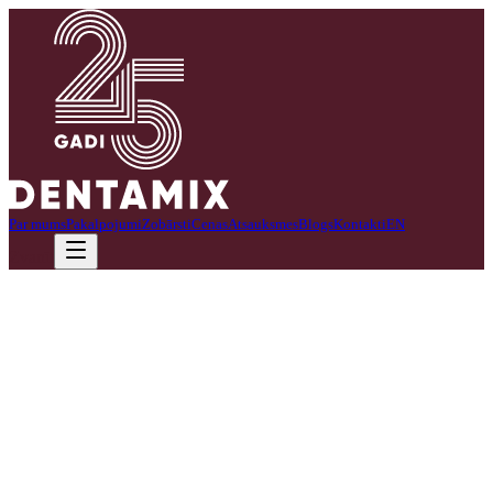
Par mums
Pakalpojumi
Zobārsti
Cenas
Atsauksmes
Blogs
Kontakti
EN
Zvanīt
Piedāvājam mūsdienīgus un drošus zobu ķirurģijas pakalpojumus.
Zobu ķirurģija ir būtiska situācijās, kad ar parasto zobu ārstēšanu