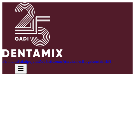
Par mums
Pakalpojumi
Zobārsti
Cenas
Atsauksmes
Blogs
Kontakti
EN
Zvanīt
Koncentrējos uz visaptverošu zobārstniecību.
Esmu sertificēta zobārste, kurai rūp ne tikai zobu veselība, bet arī