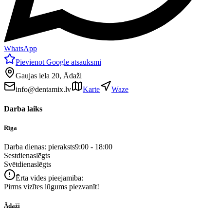
WhatsApp
Pievienot Google atsauksmi
Gaujas iela 20, Ādaži
info@dentamix.lv
Karte
Waze
Darba laiks
Rīga
Darba dienas: pieraksts
9:00 - 18:00
Sestdiena
slēgts
Svētdiena
slēgts
Ērta vides pieejamība:
Pirms vizītes lūgums piezvanīt!
Ādaži