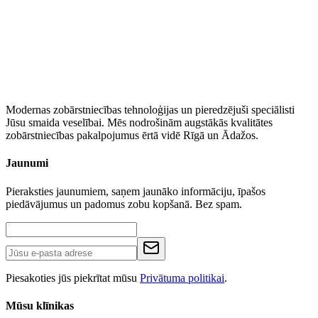
Modernas zobārstniecības tehnoloģijas un pieredzējuši speciālisti
Jūsu smaida veselībai. Mēs nodrošinām augstākās kvalitātes
zobārstniecības pakalpojumus ērtā vidē Rīgā un Ādažos.
Jaunumi
Pieraksties jaunumiem, saņem jaunāko informāciju, īpašos
piedāvājumus un padomus zobu kopšanā. Bez spam.
Piesakoties jūs piekrītat mūsu
Privātuma politikai
.
Mūsu klīnikas