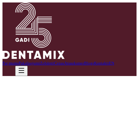
Par mums
Pakalpojumi
Zobārsti
Cenas
Atsauksmes
Blogs
Kontakti
EN
Zvanīt
Esmu sertificēta zobu higiēniste ar rūpīgu un individuālu pieeju
katram pacientam.