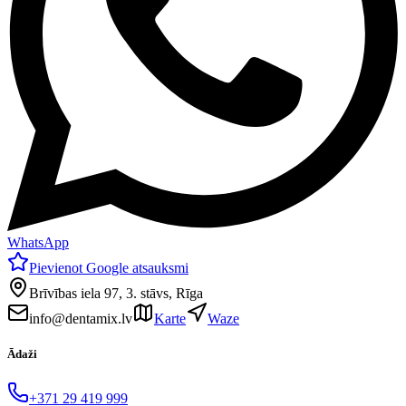
WhatsApp
Pievienot Google atsauksmi
Brīvības iela 97, 3. stāvs, Rīga
info@dentamix.lv
Karte
Waze
Ādaži
+371 29 419 999