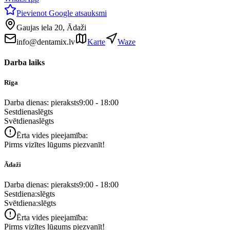
Pievienot Google atsauksmi
Gaujas iela 20, Ādaži
info@dentamix.lv
Karte
Waze
Darba laiks
Rīga
Darba dienas: pieraksts
9:00 - 18:00
Sestdiena
slēgts
Svētdiena
slēgts
Ērta vides pieejamība:
Pirms vizītes lūgums piezvanīt!
Ādaži
Darba dienas: pieraksts
9:00 - 18:00
Sestdiena:
slēgts
Svētdiena:
slēgts
Ērta vides pieejamība:
Pirms vizītes lūgums piezvanīt!