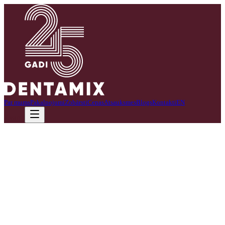
Par mums
Pakalpojumi
Zobārsti
Cenas
Atsauksmes
Blogs
Kontakti
EN
Zvanīt
Kāpēc sāpes nedrīkst ignorēt?
Pēkšņas, pulsējošas sāpes zobā, kas negrib atkāpties pat pēc