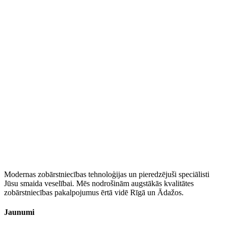
WhatsApp
Modernas zobārstniecības tehnoloģijas un pieredzējuši speciālisti
Jūsu smaida veselībai. Mēs nodrošinām augstākās kvalitātes
zobārstniecības pakalpojumus ērtā vidē Rīgā un Ādažos.
Jaunumi