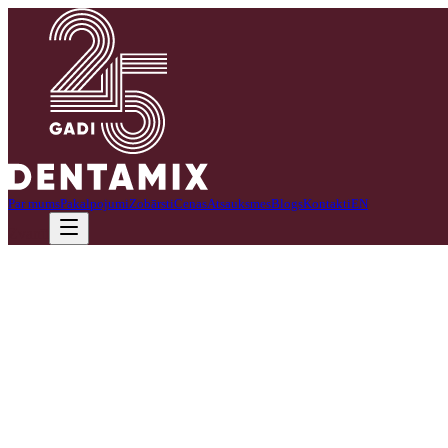
Par mums
Pakalpojumi
Zobārsti
Cenas
Atsauksmes
Blogs
Kontakti
EN
Zvanīt
Ceļvedis uz pilnvērtīgu skaistu smaidu
Mutes dobuma veselība un estētika ir neatņemama vispārējās labklājīb