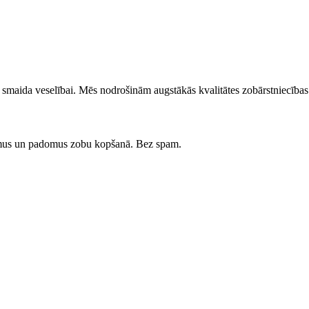
su smaida veselībai. Mēs nodrošinām augstākās kvalitātes zobārstniecīb
umus un padomus zobu kopšanā. Bez spam.