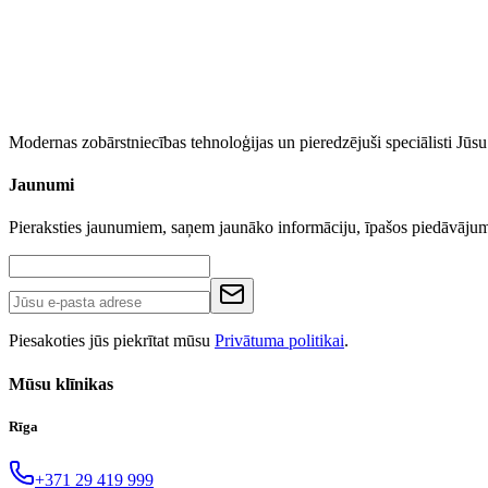
Modernas zobārstniecības tehnoloģijas un pieredzējuši speciālisti Jū
Jaunumi
Pieraksties jaunumiem, saņem jaunāko informāciju, īpašos piedāvāj
Piesakoties jūs piekrītat mūsu
Privātuma politikai
.
Mūsu klīnikas
Rīga
+371 29 419 999