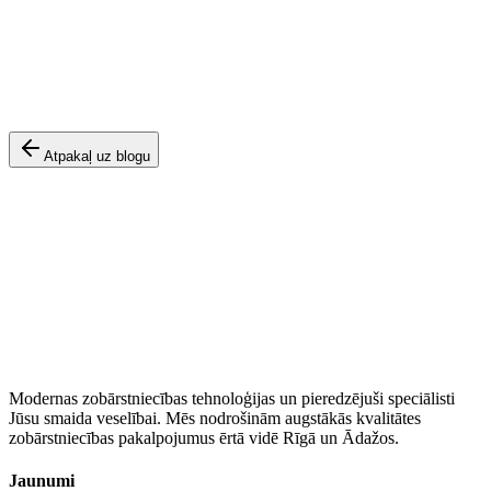
•
Regulāras pārbaudes novērš līdz pat 90% kariesa attīstību.
•
Skaists smails uzlabo pašapziņu un sociālās attiecības.
•
Progresīvas tehnoloģijas padara ārstēšanu maksimāli ērtu.
Atpakaļ uz blogu
Modernas zobārstniecības tehnoloģijas un pieredzējuši speciālisti
Jūsu smaida veselībai. Mēs nodrošinām augstākās kvalitātes
zobārstniecības pakalpojumus ērtā vidē Rīgā un Ādažos.
Jaunumi