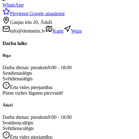
WhatsApp
Pievienot Google atsauksmi
Gaujas iela 20, Ādaži
info@dentamix.lv
Karte
Waze
Darba laiks
Rīga
Darba dienas: pieraksts
9:00 - 18:00
Sestdiena
slēgts
Svētdiena
slēgts
Ērta vides pieejamība:
Pirms vizītes lūgums piezvanīt!
Ādaži
Darba dienas: pieraksts
9:00 - 18:00
Sestdiena:
slēgts
Svētdiena:
slēgts
Ērta vides pieejamība: