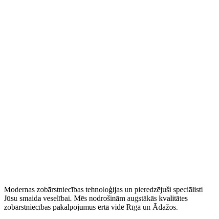
Modernas zobārstniecības tehnoloģijas un pieredzējuši speciālisti
Jūsu smaida veselībai. Mēs nodrošinām augstākās kvalitātes
zobārstniecības pakalpojumus ērtā vidē Rīgā un Ādažos.