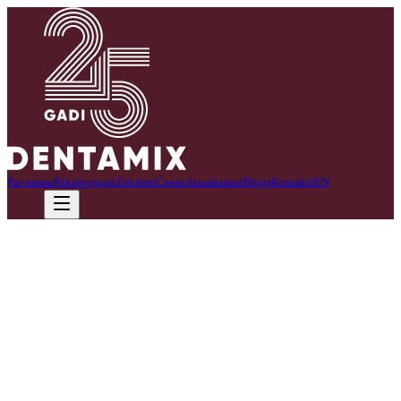
Par mums
Pakalpojumi
Zobārsti
Cenas
Atsauksmes
Blogs
Kontakti
EN
Zvanīt
Veicu vispārēju zobu labošanu, endodontiju mikroskopa kontrolē, kā
arī protezēšanas darbus.