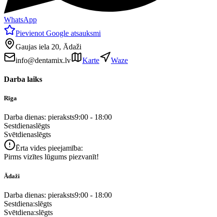
WhatsApp
Pievienot Google atsauksmi
Gaujas iela 20, Ādaži
info@dentamix.lv
Karte
Waze
Darba laiks
Rīga
Darba dienas: pieraksts
9:00 - 18:00
Sestdiena
slēgts
Svētdiena
slēgts
Ērta vides pieejamība:
Pirms vizītes lūgums piezvanīt!
Ādaži
Darba dienas: pieraksts
9:00 - 18:00
Sestdiena:
slēgts
Svētdiena:
slēgts